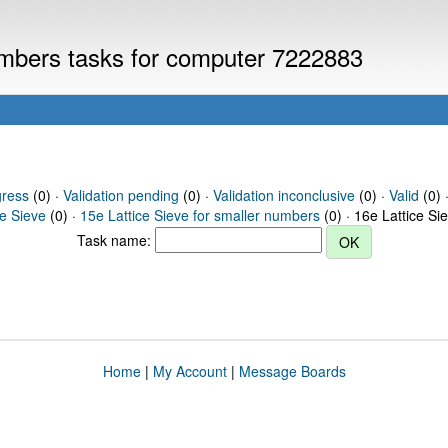
numbers tasks for computer 7222883
gress
(0) ·
Validation pending
(0) ·
Validation inconclusive
(0) ·
Valid
(0) ·
ce Sieve
(0) ·
15e Lattice Sieve for smaller numbers
(0) · 16e Lattice Si
Task name:
Home
|
My Account
|
Message Boards