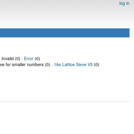
log in
 Invalid (0) ·
Error
(0)
eve for smaller numbers (0) ·
16e Lattice Sieve V5
(0)