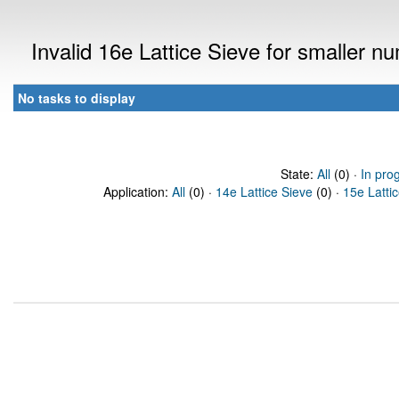
Invalid 16e Lattice Sieve for smaller 
No tasks to display
State:
All
(0) ·
In pro
Application:
All
(0) ·
14e Lattice Sieve
(0) ·
15e Latti