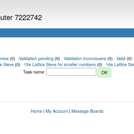
puter 7222742
gress
(0) ·
Validation pending
(0) ·
Validation inconclusive
(0) ·
Valid
(0) 
ce Sieve
(0) ·
15e Lattice Sieve for smaller numbers
(0) ·
16e Lattice Si
Task name:
Home
|
My Account
|
Message Boards