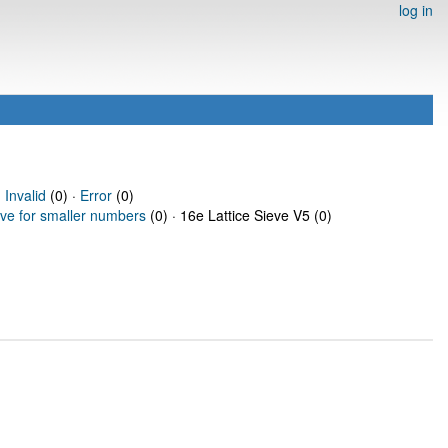
log in
·
Invalid
(0) ·
Error
(0)
eve for smaller numbers
(0) · 16e Lattice Sieve V5 (0)