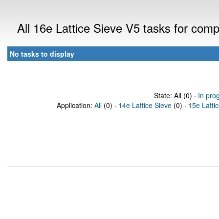
All 16e Lattice Sieve V5 tasks for com
No tasks to display
State: All (0) ·
In pro
Application:
All
(0) ·
14e Lattice Sieve
(0) ·
15e Latti