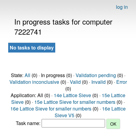
log in
In progress tasks for computer
7222741
No tasks to display
State:
All
(0) · In progress (0) ·
Validation pending
(0) ·
Validation inconclusive
(0) ·
Valid
(0) ·
Invalid
(0) ·
Error
(0)
Application: All (0) ·
14e Lattice Sieve
(0) ·
15e Lattice
Sieve
(0) ·
15e Lattice Sieve for smaller numbers
(0) ·
16e Lattice Sieve for smaller numbers
(0) ·
16e Lattice
Sieve V5
(0)
Task name: