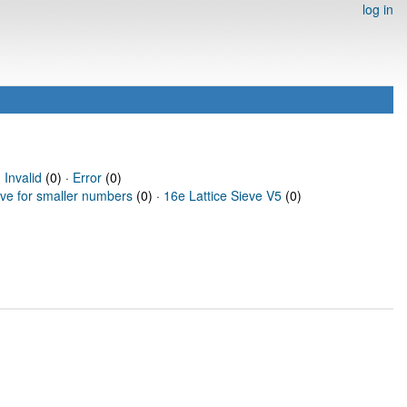
log in
·
Invalid
(0) ·
Error
(0)
eve for smaller numbers
(0) ·
16e Lattice Sieve V5
(0)