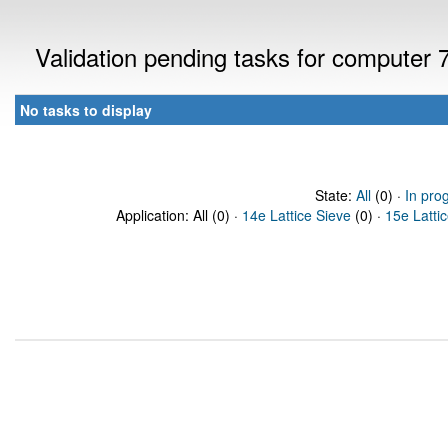
Validation pending tasks for computer
No tasks to display
State:
All
(0) ·
In pro
Application: All (0) ·
14e Lattice Sieve
(0) ·
15e Latti