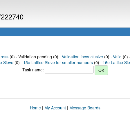
 7222740
gress
(0) · Validation pending (0) ·
Validation inconclusive
(0) ·
Valid
(0) 
ce Sieve
(0) ·
15e Lattice Sieve for smaller numbers
(0) ·
16e Lattice Si
Task name:
Home
|
My Account
|
Message Boards