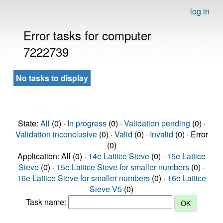
log in
Error tasks for computer
7222739
No tasks to display
State:
All
(0) ·
In progress
(0) ·
Validation pending
(0) ·
Validation inconclusive
(0) ·
Valid
(0) ·
Invalid
(0) · Error
(0)
Application: All (0) ·
14e Lattice Sieve
(0) ·
15e Lattice
Sieve
(0) ·
15e Lattice Sieve for smaller numbers
(0) ·
16e Lattice Sieve for smaller numbers
(0) ·
16e Lattice
Sieve V5
(0)
Task name: