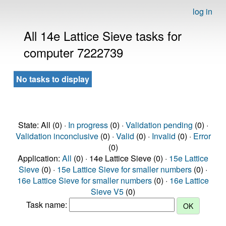
log in
All 14e Lattice Sieve tasks for
computer 7222739
No tasks to display
State: All (0) ·
In progress
(0) ·
Validation pending
(0) ·
Validation inconclusive
(0) ·
Valid
(0) ·
Invalid
(0) ·
Error
(0)
Application:
All
(0) · 14e Lattice Sieve (0) ·
15e Lattice
Sieve
(0) ·
15e Lattice Sieve for smaller numbers
(0) ·
16e Lattice Sieve for smaller numbers
(0) ·
16e Lattice
Sieve V5
(0)
Task name: