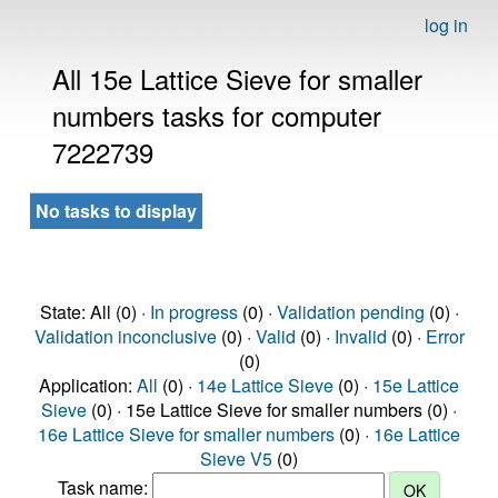
log in
All 15e Lattice Sieve for smaller
numbers tasks for computer
7222739
No tasks to display
State: All (0) ·
In progress
(0) ·
Validation pending
(0) ·
Validation inconclusive
(0) ·
Valid
(0) ·
Invalid
(0) ·
Error
(0)
Application:
All
(0) ·
14e Lattice Sieve
(0) ·
15e Lattice
Sieve
(0) · 15e Lattice Sieve for smaller numbers (0) ·
16e Lattice Sieve for smaller numbers
(0) ·
16e Lattice
Sieve V5
(0)
Task name: