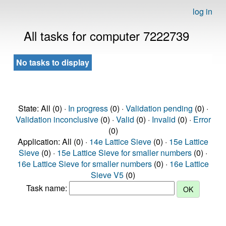
log in
All tasks for computer 7222739
No tasks to display
State: All (0) ·
In progress
(0) ·
Validation pending
(0) ·
Validation inconclusive
(0) ·
Valid
(0) ·
Invalid
(0) ·
Error
(0)
Application: All (0) ·
14e Lattice Sieve
(0) ·
15e Lattice
Sieve
(0) ·
15e Lattice Sieve for smaller numbers
(0) ·
16e Lattice Sieve for smaller numbers
(0) ·
16e Lattice
Sieve V5
(0)
Task name: