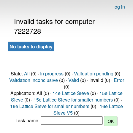
log in
Invalid tasks for computer
7222728
No tasks to display
State:
All
(0) ·
In progress
(0) ·
Validation pending
(0) ·
Validation inconclusive
(0) ·
Valid
(0) · Invalid (0) ·
Error
(0)
Application: All (0) ·
14e Lattice Sieve
(0) ·
15e Lattice
Sieve
(0) ·
15e Lattice Sieve for smaller numbers
(0) ·
16e Lattice Sieve for smaller numbers
(0) ·
16e Lattice
Sieve V5
(0)
Task name: