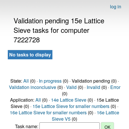
log in
Validation pending 15e Lattice
Sieve tasks for computer
7222728
No tasks to display
State:
All
(0) ·
In progress
(0) · Validation pending (0) ·
Validation inconclusive
(0) ·
Valid
(0) ·
Invalid
(0) ·
Error
(0)
Application:
All
(0) ·
14e Lattice Sieve
(0) · 15e Lattice
Sieve (0) ·
15e Lattice Sieve for smaller numbers
(0) ·
16e Lattice Sieve for smaller numbers
(0) ·
16e Lattice
Sieve V5
(0)
Task name: