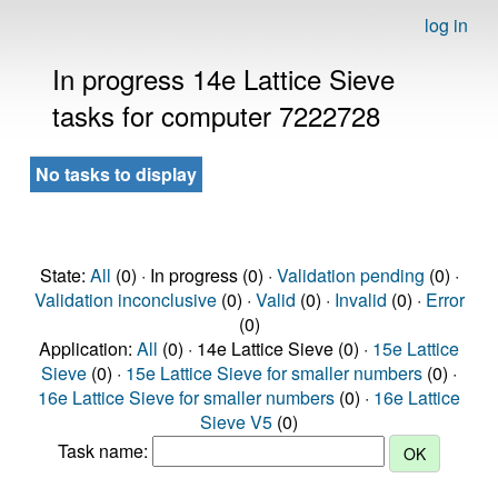
log in
In progress 14e Lattice Sieve
tasks for computer 7222728
No tasks to display
State:
All
(0) · In progress (0) ·
Validation pending
(0) ·
Validation inconclusive
(0) ·
Valid
(0) ·
Invalid
(0) ·
Error
(0)
Application:
All
(0) · 14e Lattice Sieve (0) ·
15e Lattice
Sieve
(0) ·
15e Lattice Sieve for smaller numbers
(0) ·
16e Lattice Sieve for smaller numbers
(0) ·
16e Lattice
Sieve V5
(0)
Task name: