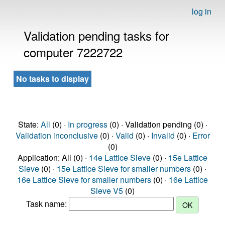
log in
Validation pending tasks for
computer 7222722
No tasks to display
State:
All
(0) ·
In progress
(0) · Validation pending (0) ·
Validation inconclusive
(0) ·
Valid
(0) ·
Invalid
(0) ·
Error
(0)
Application: All (0) ·
14e Lattice Sieve
(0) ·
15e Lattice
Sieve
(0) ·
15e Lattice Sieve for smaller numbers
(0) ·
16e Lattice Sieve for smaller numbers
(0) ·
16e Lattice
Sieve V5
(0)
Task name: