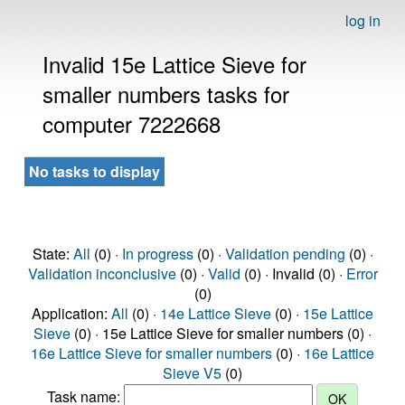
log in
Invalid 15e Lattice Sieve for
smaller numbers tasks for
computer 7222668
No tasks to display
State:
All
(0) ·
In progress
(0) ·
Validation pending
(0) ·
Validation inconclusive
(0) ·
Valid
(0) · Invalid (0) ·
Error
(0)
Application:
All
(0) ·
14e Lattice Sieve
(0) ·
15e Lattice
Sieve
(0) · 15e Lattice Sieve for smaller numbers (0) ·
16e Lattice Sieve for smaller numbers
(0) ·
16e Lattice
Sieve V5
(0)
Task name: