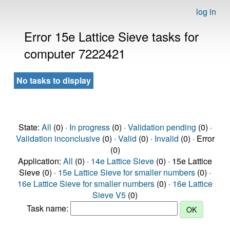
log in
Error 15e Lattice Sieve tasks for
computer 7222421
No tasks to display
State:
All
(0) ·
In progress
(0) ·
Validation pending
(0) ·
Validation inconclusive
(0) ·
Valid
(0) ·
Invalid
(0) · Error
(0)
Application:
All
(0) ·
14e Lattice Sieve
(0) · 15e Lattice
Sieve (0) ·
15e Lattice Sieve for smaller numbers
(0) ·
16e Lattice Sieve for smaller numbers
(0) ·
16e Lattice
Sieve V5
(0)
Task name: