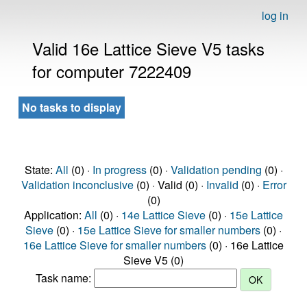
log in
Valid 16e Lattice Sieve V5 tasks
for computer 7222409
No tasks to display
State:
All
(0) ·
In progress
(0) ·
Validation pending
(0) ·
Validation inconclusive
(0) · Valid (0) ·
Invalid
(0) ·
Error
(0)
Application:
All
(0) ·
14e Lattice Sieve
(0) ·
15e Lattice
Sieve
(0) ·
15e Lattice Sieve for smaller numbers
(0) ·
16e Lattice Sieve for smaller numbers
(0) · 16e Lattice
Sieve V5 (0)
Task name: