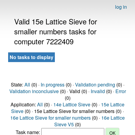
log in
Valid 15e Lattice Sieve for
smaller numbers tasks for
computer 7222409
No tasks to display
State:
All
(0) ·
In progress
(0) ·
Validation pending
(0) ·
Validation inconclusive
(0) · Valid (0) ·
Invalid
(0) ·
Error
(0)
Application:
All
(0) ·
14e Lattice Sieve
(0) ·
15e Lattice
Sieve
(0) · 15e Lattice Sieve for smaller numbers (0) ·
16e Lattice Sieve for smaller numbers
(0) ·
16e Lattice
Sieve V5
(0)
Task name: