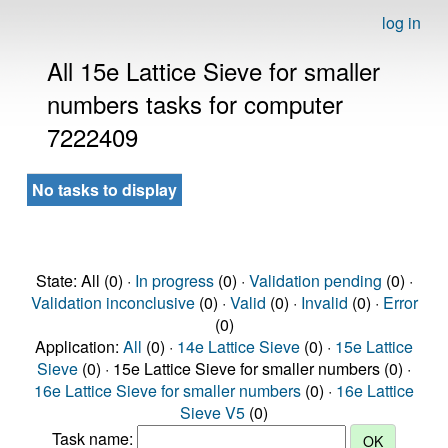
log in
All 15e Lattice Sieve for smaller
numbers tasks for computer
7222409
No tasks to display
State: All (0) ·
In progress
(0) ·
Validation pending
(0) ·
Validation inconclusive
(0) ·
Valid
(0) ·
Invalid
(0) ·
Error
(0)
Application:
All
(0) ·
14e Lattice Sieve
(0) ·
15e Lattice
Sieve
(0) · 15e Lattice Sieve for smaller numbers (0) ·
16e Lattice Sieve for smaller numbers
(0) ·
16e Lattice
Sieve V5
(0)
Task name: