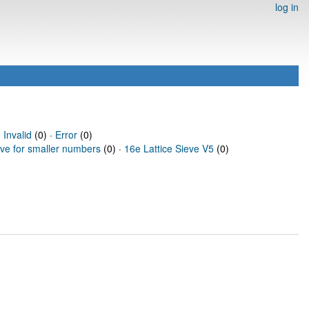
log in
·
Invalid
(0) ·
Error
(0)
eve for smaller numbers
(0) ·
16e Lattice Sieve V5
(0)