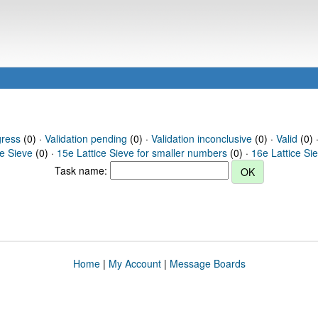
gress
(0) ·
Validation pending
(0) ·
Validation inconclusive
(0) ·
Valid
(0) 
ce Sieve
(0) ·
15e Lattice Sieve for smaller numbers
(0) ·
16e Lattice Si
Task name:
Home
|
My Account
|
Message Boards