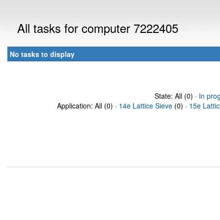
All tasks for computer 7222405
No tasks to display
State: All (0) ·
In pro
Application: All (0) ·
14e Lattice Sieve
(0) ·
15e Latti