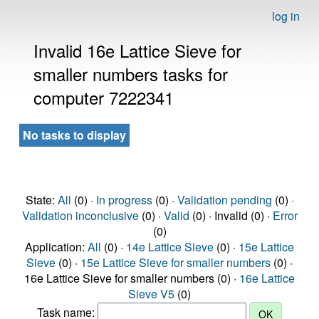
log in
Invalid 16e Lattice Sieve for
smaller numbers tasks for
computer 7222341
No tasks to display
State:
All
(0) ·
In progress
(0) ·
Validation pending
(0) ·
Validation inconclusive
(0) ·
Valid
(0) · Invalid (0) ·
Error
(0)
Application:
All
(0) ·
14e Lattice Sieve
(0) ·
15e Lattice
Sieve
(0) ·
15e Lattice Sieve for smaller numbers
(0) ·
16e Lattice Sieve for smaller numbers (0) ·
16e Lattice
Sieve V5
(0)
Task name: