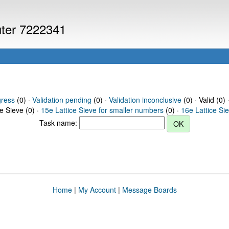
uter 7222341
gress
(0) ·
Validation pending
(0) ·
Validation inconclusive
(0) · Valid (0) 
ce Sieve (0) ·
15e Lattice Sieve for smaller numbers
(0) ·
16e Lattice Si
Task name:
Home
|
My Account
|
Message Boards