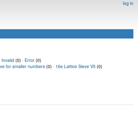
log in
·
Invalid
(0) ·
Error
(0)
eve for smaller numbers
(0) ·
16e Lattice Sieve V5
(0)