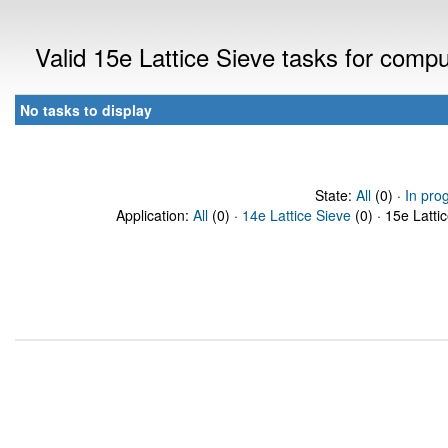
Valid 15e Lattice Sieve tasks for comp
No tasks to display
State:
All
(0) ·
In pro
Application:
All
(0) ·
14e Lattice Sieve
(0) · 15e Latti