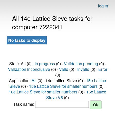
log in
All 14e Lattice Sieve tasks for
computer 7222341
No tasks to display
State: All (0) ·
In progress
(0) ·
Validation pending
(0) ·
Validation inconclusive
(0) ·
Valid
(0) ·
Invalid
(0) ·
Error
(0)
Application:
All
(0) · 14e Lattice Sieve (0) ·
15e Lattice
Sieve
(0) ·
15e Lattice Sieve for smaller numbers
(0) ·
16e Lattice Sieve for smaller numbers
(0) ·
16e Lattice
Sieve V5
(0)
Task name: