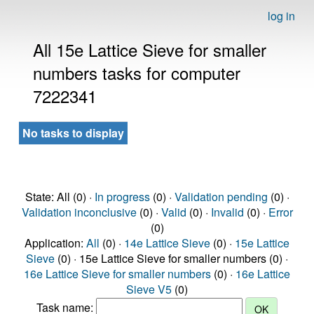
log in
All 15e Lattice Sieve for smaller
numbers tasks for computer
7222341
No tasks to display
State: All (0) ·
In progress
(0) ·
Validation pending
(0) ·
Validation inconclusive
(0) ·
Valid
(0) ·
Invalid
(0) ·
Error
(0)
Application:
All
(0) ·
14e Lattice Sieve
(0) ·
15e Lattice
Sieve
(0) · 15e Lattice Sieve for smaller numbers (0) ·
16e Lattice Sieve for smaller numbers
(0) ·
16e Lattice
Sieve V5
(0)
Task name: