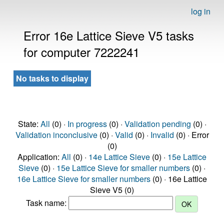
log in
Error 16e Lattice Sieve V5 tasks
for computer 7222241
No tasks to display
State:
All
(0) ·
In progress
(0) ·
Validation pending
(0) ·
Validation inconclusive
(0) ·
Valid
(0) ·
Invalid
(0) · Error
(0)
Application:
All
(0) ·
14e Lattice Sieve
(0) ·
15e Lattice
Sieve
(0) ·
15e Lattice Sieve for smaller numbers
(0) ·
16e Lattice Sieve for smaller numbers
(0) · 16e Lattice
Sieve V5 (0)
Task name: