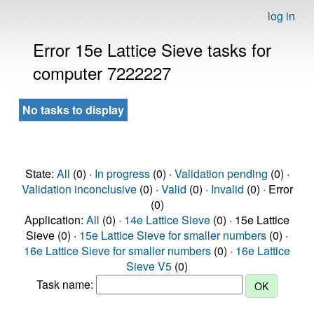
log in
Error 15e Lattice Sieve tasks for
computer 7222227
No tasks to display
State:
All
(0) ·
In progress
(0) ·
Validation pending
(0) ·
Validation inconclusive
(0) ·
Valid
(0) ·
Invalid
(0) · Error
(0)
Application:
All
(0) ·
14e Lattice Sieve
(0) · 15e Lattice
Sieve (0) ·
15e Lattice Sieve for smaller numbers
(0) ·
16e Lattice Sieve for smaller numbers
(0) ·
16e Lattice
Sieve V5
(0)
Task name: