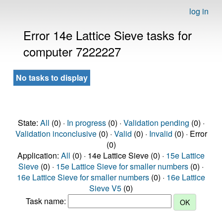
log in
Error 14e Lattice Sieve tasks for
computer 7222227
No tasks to display
State:
All
(0) ·
In progress
(0) ·
Validation pending
(0) ·
Validation inconclusive
(0) ·
Valid
(0) ·
Invalid
(0) · Error
(0)
Application:
All
(0) · 14e Lattice Sieve (0) ·
15e Lattice
Sieve
(0) ·
15e Lattice Sieve for smaller numbers
(0) ·
16e Lattice Sieve for smaller numbers
(0) ·
16e Lattice
Sieve V5
(0)
Task name: