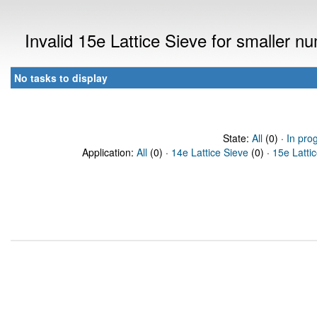
Invalid 15e Lattice Sieve for smaller 
No tasks to display
State:
All
(0) ·
In pro
Application:
All
(0) ·
14e Lattice Sieve
(0) ·
15e Latti