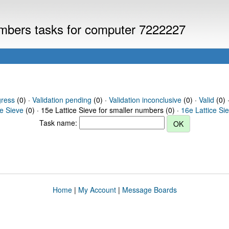
numbers tasks for computer 7222227
gress
(0) ·
Validation pending
(0) ·
Validation inconclusive
(0) ·
Valid
(0) ·
ce Sieve
(0) · 15e Lattice Sieve for smaller numbers (0) ·
16e Lattice Si
Task name:
Home
|
My Account
|
Message Boards