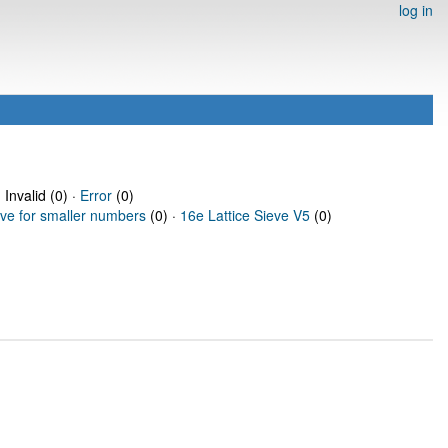
log in
 Invalid (0) ·
Error
(0)
eve for smaller numbers
(0) ·
16e Lattice Sieve V5
(0)