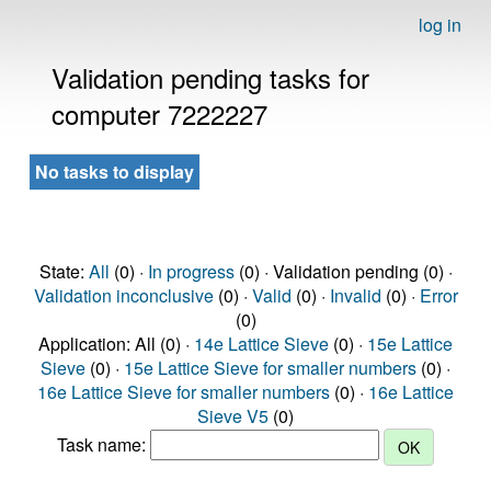
log in
Validation pending tasks for
computer 7222227
No tasks to display
State:
All
(0) ·
In progress
(0) · Validation pending (0) ·
Validation inconclusive
(0) ·
Valid
(0) ·
Invalid
(0) ·
Error
(0)
Application: All (0) ·
14e Lattice Sieve
(0) ·
15e Lattice
Sieve
(0) ·
15e Lattice Sieve for smaller numbers
(0) ·
16e Lattice Sieve for smaller numbers
(0) ·
16e Lattice
Sieve V5
(0)
Task name: