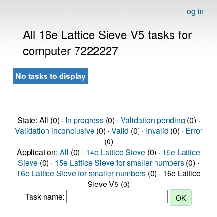
log in
All 16e Lattice Sieve V5 tasks for
computer 7222227
No tasks to display
State: All (0) ·
In progress
(0) ·
Validation pending
(0) ·
Validation inconclusive
(0) ·
Valid
(0) ·
Invalid
(0) ·
Error
(0)
Application:
All
(0) ·
14e Lattice Sieve
(0) ·
15e Lattice
Sieve
(0) ·
15e Lattice Sieve for smaller numbers
(0) ·
16e Lattice Sieve for smaller numbers
(0) · 16e Lattice
Sieve V5 (0)
Task name: