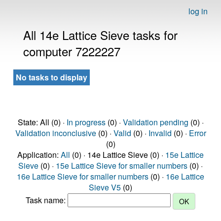
log in
All 14e Lattice Sieve tasks for
computer 7222227
No tasks to display
State: All (0) ·
In progress
(0) ·
Validation pending
(0) ·
Validation inconclusive
(0) ·
Valid
(0) ·
Invalid
(0) ·
Error
(0)
Application:
All
(0) · 14e Lattice Sieve (0) ·
15e Lattice
Sieve
(0) ·
15e Lattice Sieve for smaller numbers
(0) ·
16e Lattice Sieve for smaller numbers
(0) ·
16e Lattice
Sieve V5
(0)
Task name: