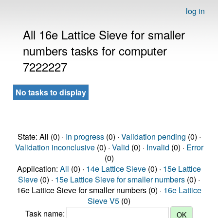
log in
All 16e Lattice Sieve for smaller
numbers tasks for computer
7222227
No tasks to display
State: All (0) ·
In progress
(0) ·
Validation pending
(0) ·
Validation inconclusive
(0) ·
Valid
(0) ·
Invalid
(0) ·
Error
(0)
Application:
All
(0) ·
14e Lattice Sieve
(0) ·
15e Lattice
Sieve
(0) ·
15e Lattice Sieve for smaller numbers
(0) ·
16e Lattice Sieve for smaller numbers (0) ·
16e Lattice
Sieve V5
(0)
Task name: