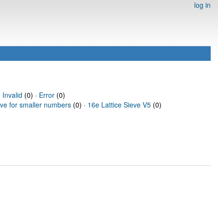
log in
·
Invalid
(0) ·
Error
(0)
eve for smaller numbers
(0) ·
16e Lattice Sieve V5
(0)