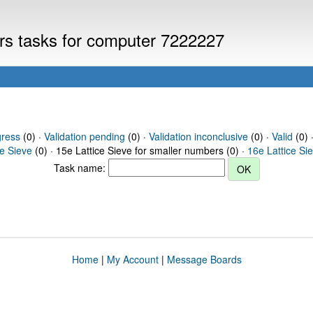
ers tasks for computer 7222227
gress
(0) ·
Validation pending
(0) ·
Validation inconclusive
(0) ·
Valid
(0) 
ce Sieve
(0) · 15e Lattice Sieve for smaller numbers (0) ·
16e Lattice Si
Task name:
Home
|
My Account
|
Message Boards