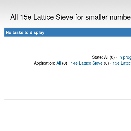
All 15e Lattice Sieve for smaller numb
No tasks to display
State: All (0) ·
In pro
Application:
All
(0) ·
14e Lattice Sieve
(0) ·
15e Latti