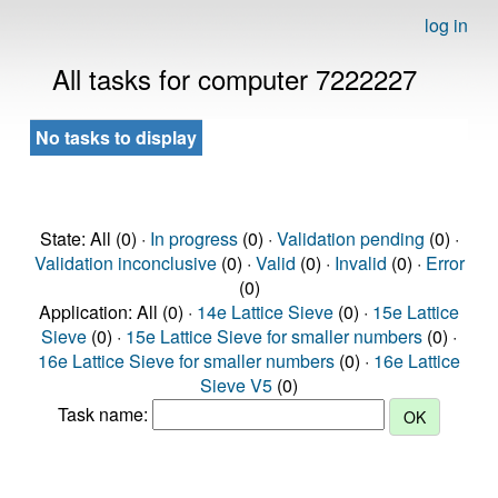
log in
All tasks for computer 7222227
No tasks to display
State: All (0) ·
In progress
(0) ·
Validation pending
(0) ·
Validation inconclusive
(0) ·
Valid
(0) ·
Invalid
(0) ·
Error
(0)
Application: All (0) ·
14e Lattice Sieve
(0) ·
15e Lattice
Sieve
(0) ·
15e Lattice Sieve for smaller numbers
(0) ·
16e Lattice Sieve for smaller numbers
(0) ·
16e Lattice
Sieve V5
(0)
Task name: