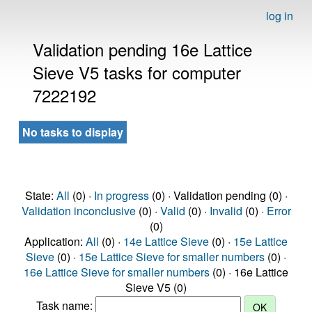
log in
Validation pending 16e Lattice
Sieve V5 tasks for computer
7222192
No tasks to display
State:
All
(0) ·
In progress
(0) · Validation pending (0) ·
Validation inconclusive
(0) ·
Valid
(0) ·
Invalid
(0) ·
Error
(0)
Application:
All
(0) ·
14e Lattice Sieve
(0) ·
15e Lattice
Sieve
(0) ·
15e Lattice Sieve for smaller numbers
(0) ·
16e Lattice Sieve for smaller numbers
(0) · 16e Lattice
Sieve V5 (0)
Task name: