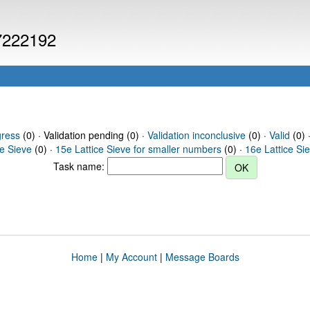
 7222192
gress
(0) · Validation pending (0) ·
Validation inconclusive
(0) ·
Valid
(0) 
ce Sieve
(0) ·
15e Lattice Sieve for smaller numbers
(0) ·
16e Lattice Si
Task name:
Home
|
My Account
|
Message Boards