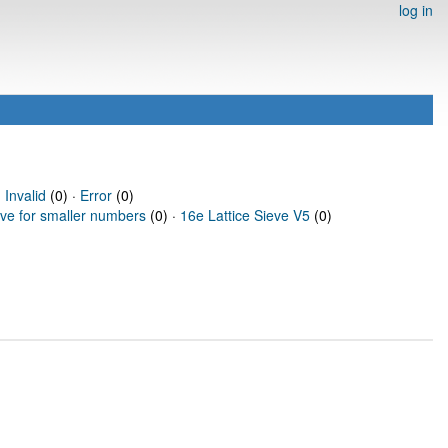
log in
·
Invalid
(0) ·
Error
(0)
eve for smaller numbers
(0) ·
16e Lattice Sieve V5
(0)