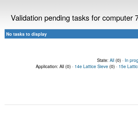
Validation pending tasks for computer
No tasks to display
State:
All
(0) ·
In pro
Application: All (0) ·
14e Lattice Sieve
(0) ·
15e Latti