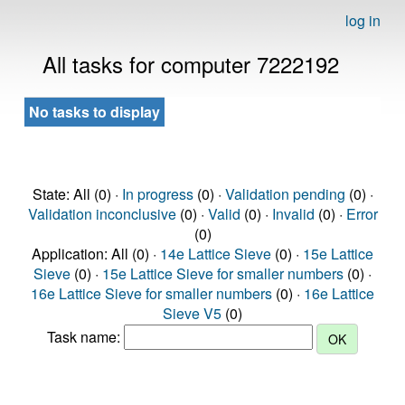
log in
All tasks for computer 7222192
No tasks to display
State: All (0) ·
In progress
(0) ·
Validation pending
(0) ·
Validation inconclusive
(0) ·
Valid
(0) ·
Invalid
(0) ·
Error
(0)
Application: All (0) ·
14e Lattice Sieve
(0) ·
15e Lattice
Sieve
(0) ·
15e Lattice Sieve for smaller numbers
(0) ·
16e Lattice Sieve for smaller numbers
(0) ·
16e Lattice
Sieve V5
(0)
Task name: