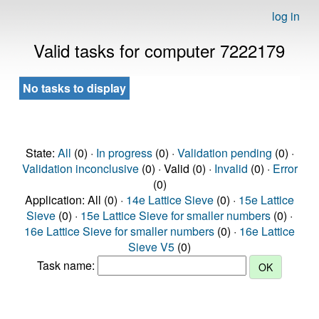
log in
Valid tasks for computer 7222179
No tasks to display
State:
All
(0) ·
In progress
(0) ·
Validation pending
(0) ·
Validation inconclusive
(0) · Valid (0) ·
Invalid
(0) ·
Error
(0)
Application: All (0) ·
14e Lattice Sieve
(0) ·
15e Lattice
Sieve
(0) ·
15e Lattice Sieve for smaller numbers
(0) ·
16e Lattice Sieve for smaller numbers
(0) ·
16e Lattice
Sieve V5
(0)
Task name: