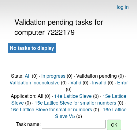
log in
Validation pending tasks for
computer 7222179
No tasks to display
State:
All
(0) ·
In progress
(0) · Validation pending (0) ·
Validation inconclusive
(0) ·
Valid
(0) ·
Invalid
(0) ·
Error
(0)
Application: All (0) ·
14e Lattice Sieve
(0) ·
15e Lattice
Sieve
(0) ·
15e Lattice Sieve for smaller numbers
(0) ·
16e Lattice Sieve for smaller numbers
(0) ·
16e Lattice
Sieve V5
(0)
Task name: