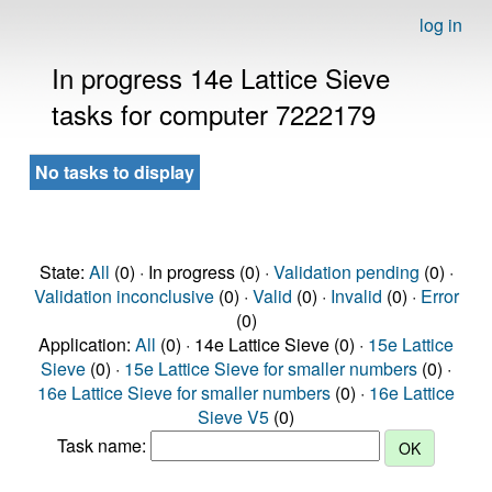
log in
In progress 14e Lattice Sieve
tasks for computer 7222179
No tasks to display
State:
All
(0) · In progress (0) ·
Validation pending
(0) ·
Validation inconclusive
(0) ·
Valid
(0) ·
Invalid
(0) ·
Error
(0)
Application:
All
(0) · 14e Lattice Sieve (0) ·
15e Lattice
Sieve
(0) ·
15e Lattice Sieve for smaller numbers
(0) ·
16e Lattice Sieve for smaller numbers
(0) ·
16e Lattice
Sieve V5
(0)
Task name: