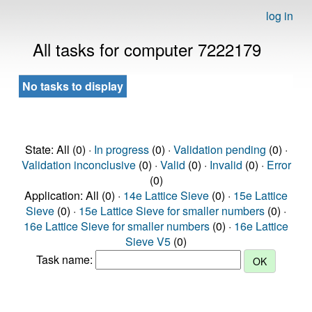
log in
All tasks for computer 7222179
No tasks to display
State: All (0) ·
In progress
(0) ·
Validation pending
(0) ·
Validation inconclusive
(0) ·
Valid
(0) ·
Invalid
(0) ·
Error
(0)
Application: All (0) ·
14e Lattice Sieve
(0) ·
15e Lattice
Sieve
(0) ·
15e Lattice Sieve for smaller numbers
(0) ·
16e Lattice Sieve for smaller numbers
(0) ·
16e Lattice
Sieve V5
(0)
Task name: