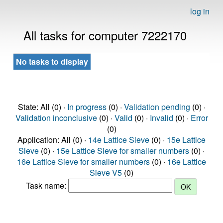
log in
All tasks for computer 7222170
No tasks to display
State: All (0) ·
In progress
(0) ·
Validation pending
(0) ·
Validation inconclusive
(0) ·
Valid
(0) ·
Invalid
(0) ·
Error
(0)
Application: All (0) ·
14e Lattice Sieve
(0) ·
15e Lattice
Sieve
(0) ·
15e Lattice Sieve for smaller numbers
(0) ·
16e Lattice Sieve for smaller numbers
(0) ·
16e Lattice
Sieve V5
(0)
Task name: