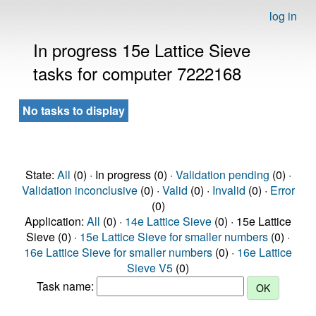
log in
In progress 15e Lattice Sieve
tasks for computer 7222168
No tasks to display
State:
All
(0) · In progress (0) ·
Validation pending
(0) ·
Validation inconclusive
(0) ·
Valid
(0) ·
Invalid
(0) ·
Error
(0)
Application:
All
(0) ·
14e Lattice Sieve
(0) · 15e Lattice
Sieve (0) ·
15e Lattice Sieve for smaller numbers
(0) ·
16e Lattice Sieve for smaller numbers
(0) ·
16e Lattice
Sieve V5
(0)
Task name: