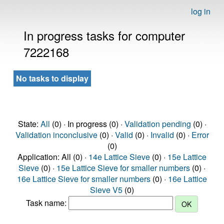
log in
In progress tasks for computer
7222168
No tasks to display
State:
All
(0) · In progress (0) ·
Validation pending
(0) ·
Validation inconclusive
(0) ·
Valid
(0) ·
Invalid
(0) ·
Error
(0)
Application: All (0) ·
14e Lattice Sieve
(0) ·
15e Lattice
Sieve
(0) ·
15e Lattice Sieve for smaller numbers
(0) ·
16e Lattice Sieve for smaller numbers
(0) ·
16e Lattice
Sieve V5
(0)
Task name: