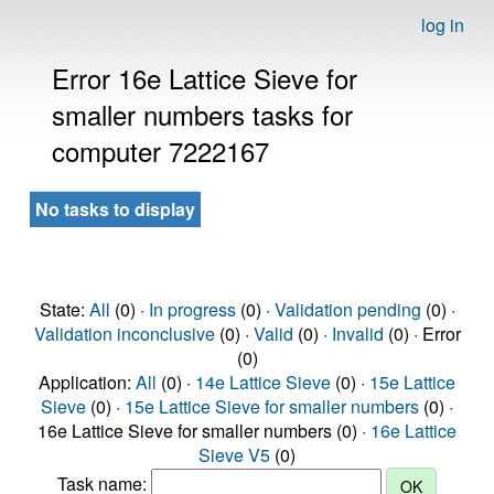
log in
Error 16e Lattice Sieve for
smaller numbers tasks for
computer 7222167
No tasks to display
State:
All
(0) ·
In progress
(0) ·
Validation pending
(0) ·
Validation inconclusive
(0) ·
Valid
(0) ·
Invalid
(0) · Error
(0)
Application:
All
(0) ·
14e Lattice Sieve
(0) ·
15e Lattice
Sieve
(0) ·
15e Lattice Sieve for smaller numbers
(0) ·
16e Lattice Sieve for smaller numbers (0) ·
16e Lattice
Sieve V5
(0)
Task name: