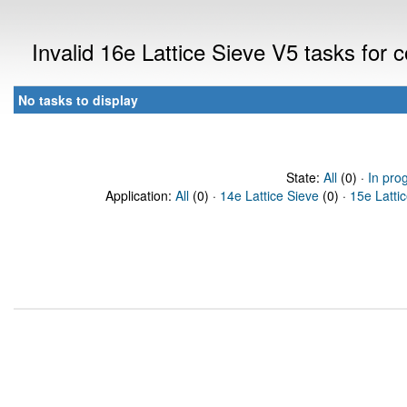
Invalid 16e Lattice Sieve V5 tasks for
No tasks to display
State:
All
(0) ·
In pro
Application:
All
(0) ·
14e Lattice Sieve
(0) ·
15e Latti