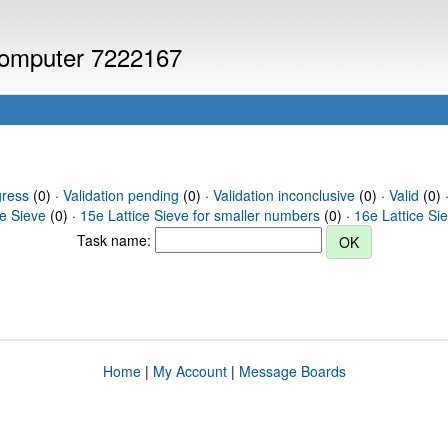
 computer 7222167
gress
(0) ·
Validation pending
(0) ·
Validation inconclusive
(0) ·
Valid
(0) ·
ce Sieve
(0) ·
15e Lattice Sieve for smaller numbers
(0) ·
16e Lattice Si
Task name:
Home
|
My Account
|
Message Boards