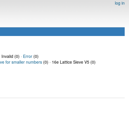
log in
 Invalid (0) ·
Error
(0)
eve for smaller numbers
(0) · 16e Lattice Sieve V5 (0)