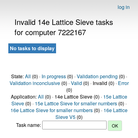
log in
Invalid 14e Lattice Sieve tasks
for computer 7222167
No tasks to display
State:
All
(0) ·
In progress
(0) ·
Validation pending
(0) ·
Validation inconclusive
(0) ·
Valid
(0) · Invalid (0) ·
Error
(0)
Application:
All
(0) · 14e Lattice Sieve (0) ·
15e Lattice
Sieve
(0) ·
15e Lattice Sieve for smaller numbers
(0) ·
16e Lattice Sieve for smaller numbers
(0) ·
16e Lattice
Sieve V5
(0)
Task name: