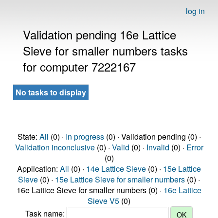
log in
Validation pending 16e Lattice
Sieve for smaller numbers tasks
for computer 7222167
No tasks to display
State:
All
(0) ·
In progress
(0) · Validation pending (0) ·
Validation inconclusive
(0) ·
Valid
(0) ·
Invalid
(0) ·
Error
(0)
Application:
All
(0) ·
14e Lattice Sieve
(0) ·
15e Lattice
Sieve
(0) ·
15e Lattice Sieve for smaller numbers
(0) ·
16e Lattice Sieve for smaller numbers (0) ·
16e Lattice
Sieve V5
(0)
Task name: