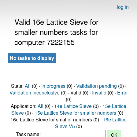
log in
Valid 16e Lattice Sieve for
smaller numbers tasks for
computer 7222155
No tasks to display
State:
All
(0) ·
In progress
(0) ·
Validation pending
(0) ·
Validation inconclusive
(0) · Valid (0) ·
Invalid
(0) ·
Error
(0)
Application:
All
(0) ·
14e Lattice Sieve
(0) ·
15e Lattice
Sieve
(0) ·
15e Lattice Sieve for smaller numbers
(0) ·
16e Lattice Sieve for smaller numbers (0) ·
16e Lattice
Sieve V5
(0)
Task name: