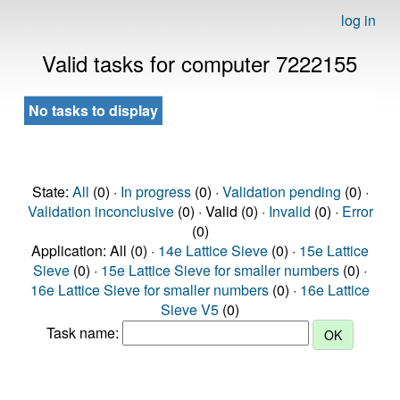
log in
Valid tasks for computer 7222155
No tasks to display
State:
All
(0) ·
In progress
(0) ·
Validation pending
(0) ·
Validation inconclusive
(0) · Valid (0) ·
Invalid
(0) ·
Error
(0)
Application: All (0) ·
14e Lattice Sieve
(0) ·
15e Lattice
Sieve
(0) ·
15e Lattice Sieve for smaller numbers
(0) ·
16e Lattice Sieve for smaller numbers
(0) ·
16e Lattice
Sieve V5
(0)
Task name: