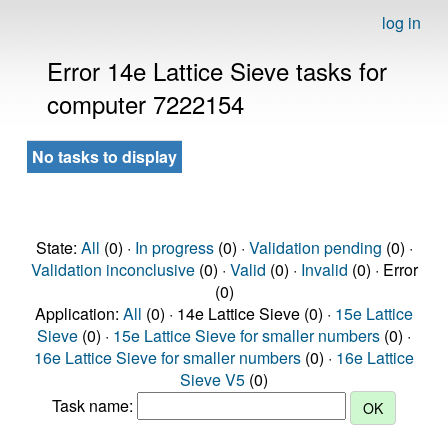
log in
Error 14e Lattice Sieve tasks for
computer 7222154
No tasks to display
State:
All
(0) ·
In progress
(0) ·
Validation pending
(0) ·
Validation inconclusive
(0) ·
Valid
(0) ·
Invalid
(0) · Error
(0)
Application:
All
(0) · 14e Lattice Sieve (0) ·
15e Lattice
Sieve
(0) ·
15e Lattice Sieve for smaller numbers
(0) ·
16e Lattice Sieve for smaller numbers
(0) ·
16e Lattice
Sieve V5
(0)
Task name: