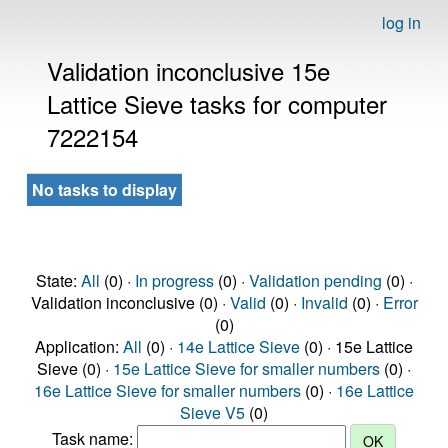
log in
Validation inconclusive 15e
Lattice Sieve tasks for computer
7222154
No tasks to display
State:
All
(0) ·
In progress
(0) ·
Validation pending
(0) ·
Validation inconclusive (0) ·
Valid
(0) ·
Invalid
(0) ·
Error
(0)
Application:
All
(0) ·
14e Lattice Sieve
(0) · 15e Lattice
Sieve (0) ·
15e Lattice Sieve for smaller numbers
(0) ·
16e Lattice Sieve for smaller numbers
(0) ·
16e Lattice
Sieve V5
(0)
Task name: